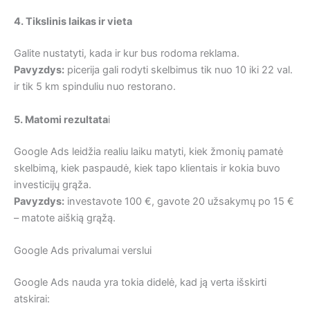
4. Tikslinis laikas ir vieta
Galite nustatyti, kada ir kur bus rodoma reklama.
Pavyzdys:
picerija gali rodyti skelbimus tik nuo 10 iki 22 val.
ir tik 5 km spinduliu nuo restorano.
5. Matomi rezultata
i
Google Ads leidžia realiu laiku matyti, kiek žmonių pamatė
skelbimą, kiek paspaudė, kiek tapo klientais ir kokia buvo
investicijų grąža.
Pavyzdys:
investavote 100 €, gavote 20 užsakymų po 15 €
– matote aiškią grąžą.
Google Ads privalumai verslui
Google Ads nauda yra tokia didelė, kad ją verta išskirti
atskirai: