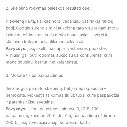
2. Skelbimo rodymas paieškos rezultatuose
Kiekvieną kartą, kai kas nors įveda jūsų pasirinktą raktinį
žodį, Google surengia mini aukcioną tarp visų reklamuotojų.
Laimi ne būtinai tas, kuris moka daugiausiai – svarbi ir
skelbimo kokybė bei atitikimas užklausai.
Pavyzdys:
jūsų skelbimas apie „vestuvines puokštes
Vilniuje“ gali būti rodomas aukščiau už konkurentą, kuris
moka daugiau, bet turi netikslų tekstą.
3. Mokate tik už paspaudimus
Jei žmogus pamato skelbimą, bet jo nepaspaudžia –
nemokate. Mokestis taikomas tik už tuos, kurie paspaudžia
ir patenka į jūsų svetainę.
Pavyzdys:
jei paspaudimas kainuoja 0,20 €, 100
paspaudimų kainuos 20 €. Jei iš tų paspaudimų uždirbote
200 €, jūsų investicija atsipirko dešimt kartų.