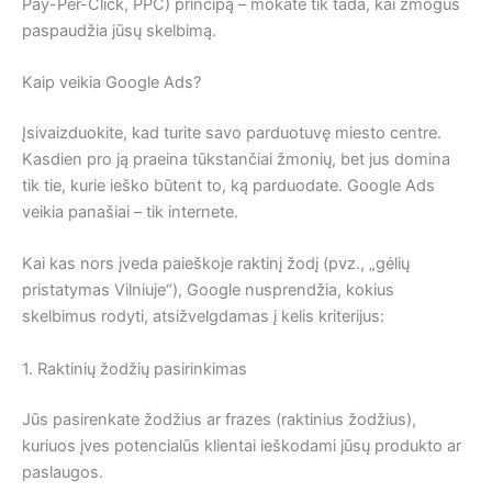
Pay-Per-Click, PPC) principą – mokate tik tada, kai žmogus
paspaudžia jūsų skelbimą.
Kaip veikia Google Ads?
Įsivaizduokite, kad turite savo parduotuvę miesto centre.
Kasdien pro ją praeina tūkstančiai žmonių, bet jus domina
tik tie, kurie ieško būtent to, ką parduodate. Google Ads
veikia panašiai – tik internete.
Kai kas nors įveda paieškoje raktinį žodį (pvz., „gėlių
pristatymas Vilniuje“), Google nusprendžia, kokius
skelbimus rodyti, atsižvelgdamas į kelis kriterijus:
1. Raktinių žodžių pasirinkimas
Jūs pasirenkate žodžius ar frazes (raktinius žodžius),
kuriuos įves potencialūs klientai ieškodami jūsų produkto ar
paslaugos.