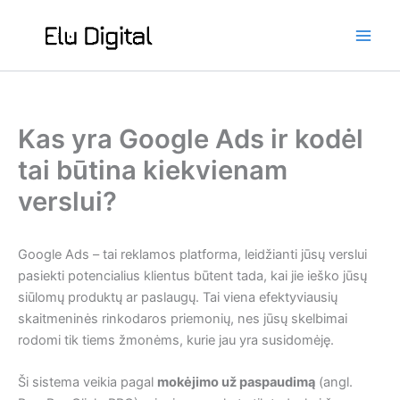
Skip
to
content
Kas yra Google Ads ir kodėl
tai būtina kiekvienam
verslui?
Google Ads – tai reklamos platforma, leidžianti jūsų verslui
pasiekti potencialius klientus būtent tada, kai jie ieško jūsų
siūlomų produktų ar paslaugų. Tai viena efektyviausių
skaitmeninės rinkodaros priemonių, nes jūsų skelbimai
rodomi tik tiems žmonėms, kurie jau yra susidomėję.
Ši sistema veikia pagal
mokėjimo už paspaudimą
(angl.