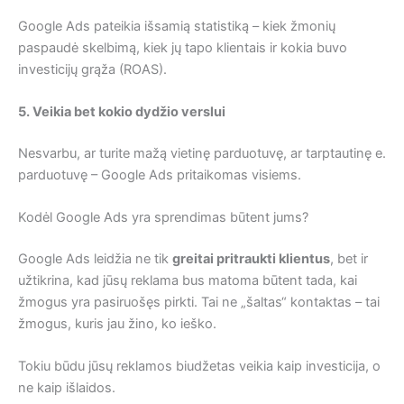
Google Ads pateikia išsamią statistiką – kiek žmonių
paspaudė skelbimą, kiek jų tapo klientais ir kokia buvo
investicijų grąža (ROAS).
5. Veikia bet kokio dydžio verslui
Nesvarbu, ar turite mažą vietinę parduotuvę, ar tarptautinę e.
parduotuvę – Google Ads pritaikomas visiems.
Kodėl Google Ads yra sprendimas būtent jums?
Google Ads leidžia ne tik
greitai pritraukti klientus
, bet ir
užtikrina, kad jūsų reklama bus matoma būtent tada, kai
žmogus yra pasiruošęs pirkti. Tai ne „šaltas“ kontaktas – tai
žmogus, kuris jau žino, ko ieško.
Tokiu būdu jūsų reklamos biudžetas veikia kaip investicija, o
ne kaip išlaidos.